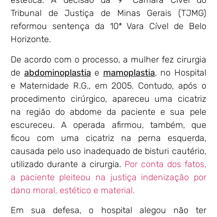
estética. A decisão da 9ª Câmara Cível do
Tribunal de Justiça de Minas Gerais (TJMG)
reformou sentença da 10ª Vara Cível de Belo
Horizonte.
De acordo com o processo, a mulher fez cirurgia
de
abdominoplastia
e
mamoplastia
, no Hospital
e Maternidade R.G., em 2005. Contudo, após o
procedimento cirúrgico, apareceu uma cicatriz
na região do abdome da paciente e sua pele
escureceu. A operada afirmou, também, que
ficou com uma cicatriz na perna esquerda,
causada pelo uso inadequado de bisturi cautério,
utilizado durante a cirurgia.
Por conta dos fatos,
a paciente pleiteou na justiça indenização por
dano moral, estético e material.
Em sua defesa, o hospital alegou não ter