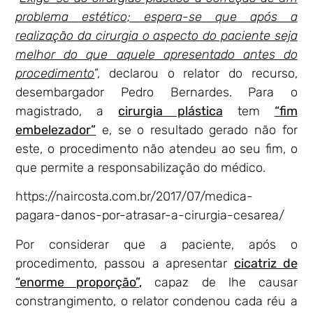
problema estético; espera-se que após a
realização da cirurgia o aspecto do paciente seja
melhor do que aquele apresentado antes do
procedimento
”, declarou o relator do recurso,
desembargador Pedro Bernardes. Para o
magistrado, a
cirurgia plástica
tem
“fim
embelezador”
e, se o resultado gerado não for
este, o procedimento não atendeu ao seu fim, o
que permite a responsabilização do médico.
https://naircosta.com.br/2017/07/medica-
pagara-danos-por-atrasar-a-cirurgia-cesarea/
Por considerar que a paciente, após o
procedimento, passou a apresentar
cicatriz de
“enorme proporção”,
capaz de lhe causar
constrangimento, o relator condenou cada réu a