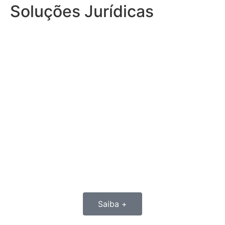
Soluções Jurídicas
DEFESA JUDICIAL
Promovemos sua defesa em processos
judiciais de execução de dívidas, busca e
apreensão, reintegração de posse,
monitória, cobrança e através da promoção
de ações de revisão de financiamento de
bens móveis e imóveis, anulatória de leilão
e repactuação de dívidas - lei do
superendividamento-.
Saiba +