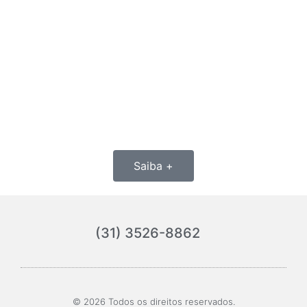
NEGOCIAÇÃO
EXTRAJUDICIAL
Atuamos diretamente junto às instituições
financeiras para responder notificações
extrajudiciais e formalizar acordos.
Saiba +
(31) 3526-8862
© 2026 Todos os direitos reservados.