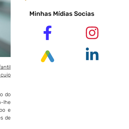
Minhas Mídias Socias
antil
cujo
ão do
m-lhe
joo e
es de