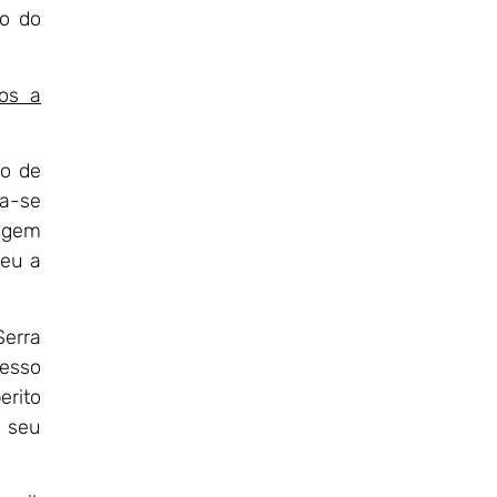
ão do
os a
so de
ra-se
magem
deu a
Serra
cesso
erito
e seu