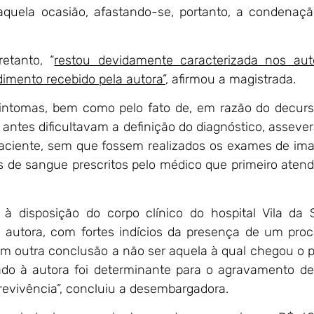
naquela ocasião, afastando-se, portanto, a condenaç
etanto, “
restou devidamente caracterizada nos aut
dimento recebido pela autora”
, afirmou a magistrada.
sintomas, bem como pelo fato de, em razão do decur
antes dificultavam a definição do diagnóstico, asseve
a paciente, sem que fossem realizados os exames de i
s de sangue prescritos pelo médico que primeiro aten
 disposição do corpo clínico do hospital Vila da 
autora, com fortes indícios da presença de um pro
m outra conclusão a não ser aquela à qual chegou o p
ado à autora foi determinante para o agravamento d
revivência”, concluiu a desembargadora.