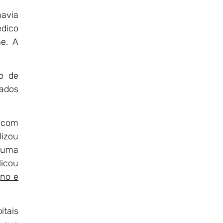
havia
édico
me. A
o de
zados
u com
lizou
a uma
licou
ino e
itais