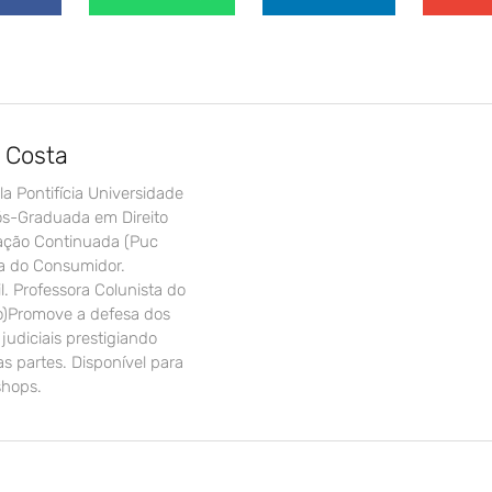
a Costa
a Pontifícia Universidade
Pós-Graduada em Direito
cação Continuada (Puc
a do Consumidor.
l. Professora Colunista do
eito)Promove a defesa dos
 judiciais prestigiando
s partes. Disponível para
shops.