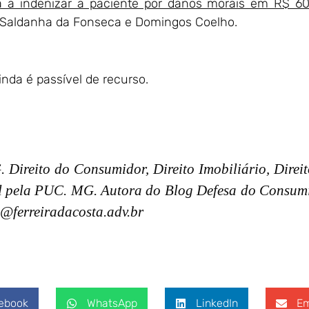
ra a indenizar a paciente por danos morais em R$ 60
Saldanha da Fonseca e Domingos Coelho.
inda é passível de recurso.
Direito do Consumidor, Direito Imobiliário, Direi
l pela PUC. MG. Autora do Blog Defesa do Consumi
@ferreiradacosta.adv.br
ebook
WhatsApp
LinkedIn
Em