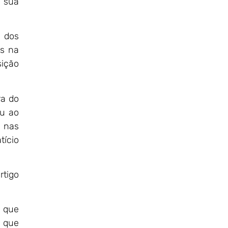
e sua
a dos
as na
sição
ra do
ou ao
u nas
tício
rtigo
u que
s que