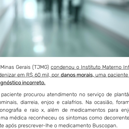
e Minas Gerais (TJMG)
condenou o Instituto Materno Inf
ndenizar em R$ 60 mil, por
danos morais,
uma paciente 
agnóstico incorreto.
paciente procurou atendimento no serviço de plant
minais, diarreia, enjoo e calafrios. Na ocasião, fora
sonografia e raio x, além de medicamentos para en
 uma médica reconheceu os sintomas como decorrent
ente após prescrever-lhe o medicamento Buscopan.