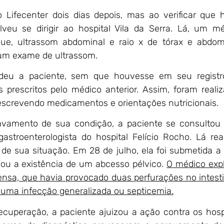
 Lifecenter dois dias depois, mas ao verificar que 
veu se dirigir ao hospital Vila da Serra. Lá, um m
gue, ultrassom abdominal e raio x de tórax e abdo
hum exame de ultrassom.
ndeu a paciente, sem que houvesse em seu registr
prescritos pelo médico anterior. Assim, foram reali
prescrevendo medicamentos e orientações nutricionais.
ravamento de sua condição, a paciente se consulto
roenterologista do hospital Felício Rocho. Lá rea
de sua situação. Em 28 de julho, ela foi submetida 
elou a existência de um abcesso pélvico.
O médico exp
ensa, que havia provocado duas perfurações no intest
uma infecção generalizada ou septicemia.
ecuperação, a paciente ajuizou a ação contra os hosp