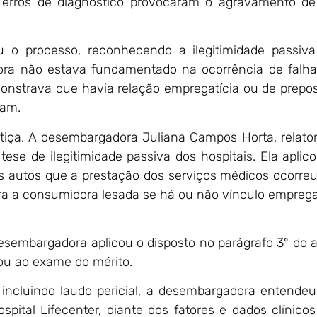
s erros de diagnóstico provocaram o agravamento d
u o processo, reconhecendo a ilegitimidade passiv
tora não estava fundamentado na ocorrência de falh
monstrava que havia relação empregatícia ou de prepo
ram.
stiça. A desembargadora Juliana Campos Horta, relato
ese de ilegitimidade passiva dos hospitais. Ela aplic
nos autos que a prestação dos serviços médicos ocorre
ara a consumidora lesada se há ou não vínculo emprega
sembargadora aplicou o disposto no parágrafo 3º do a
sou ao exame do mérito.
incluindo laudo pericial, a desembargadora entende
pital Lifecenter, diante dos fatores e dados clínico