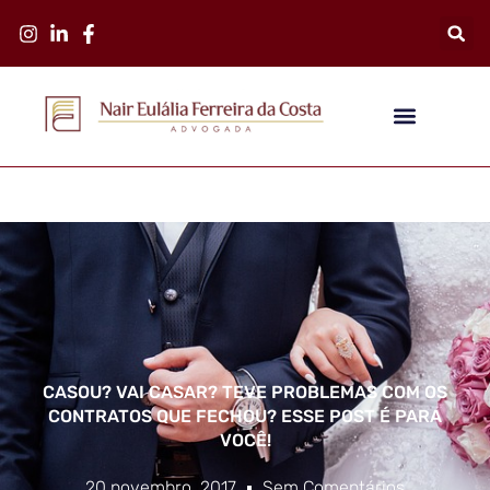
CASOU? VAI CASAR? TEVE PROBLEMAS COM OS
CONTRATOS QUE FECHOU? ESSE POST É PARA
VOCÊ!
20 novembro, 2017
Sem Comentários